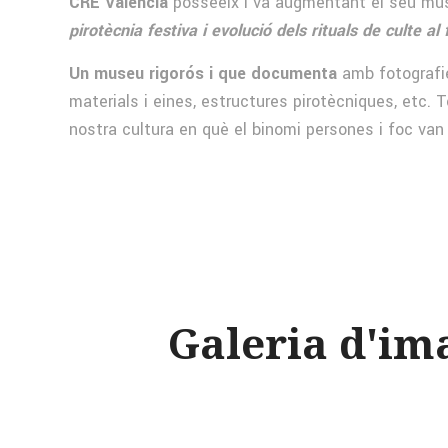
CRE València
posseeix i va augmentant el seu mus
pirotècnia festiva i evolució dels rituals de culte al 
Un museu rigorós i que documenta
amb fotografies
materials i eines, estructures pirotècniques, etc. T
nostra cultura en què el binomi persones i foc van
Galeria d'im