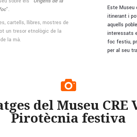
eu sobre els "
Orígens de la
Este Museu d
foc
".
itinerant i p
, cartells, llibres, mostres de
aquells poble
ot un tresor etnològic de la
interessats e
 de la mà.
foc festiu, 
per al seu tr
atges del Museu CRE V
Pirotècnia festiva